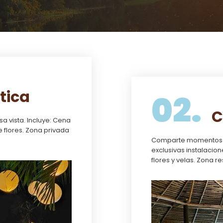
tica
02.
C
a vista. Incluye: Cena
 flores. Zona privada
Comparte momentos es
exclusivas instalacio
flores y velas. Zona 