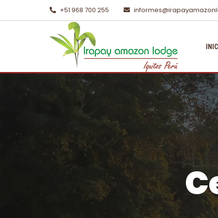
+51 968 700 255
informes@irapayamazon
INI
C