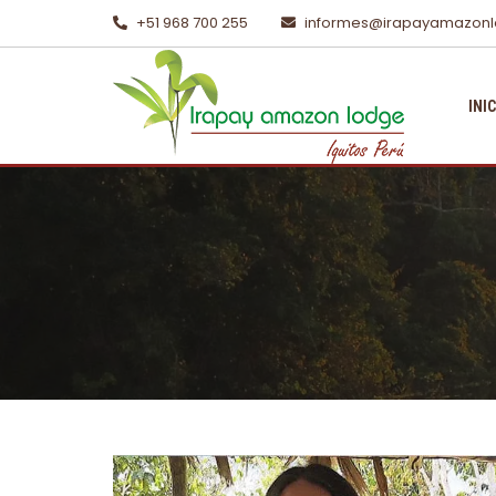
+51 968 700 255
informes@irapayamazon
INI