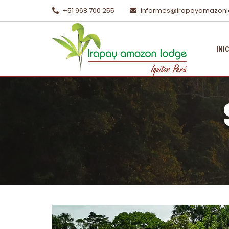
+51 968 700 255
informes@irapayamazon
INI