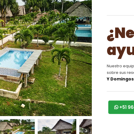
¿Ne
ay
Nuestro equip
sobre sus re
Y Domingos 